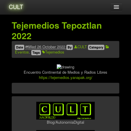
CULT
Acerca de...
Tejemedios Tepoztlan
Amigxs
2022
Audio
Blog
Wed 26 October 2022
CULT
Date
By
Category
Eventos
.
Tejemedios
Tags
Catalogo
Eventos
Encuentro Continental de Medios y Radios Libres
Tutoriales
https://tejemedios.yanapak.org/
Videos
Zines
Archives
Blog/AutonomiaDigital