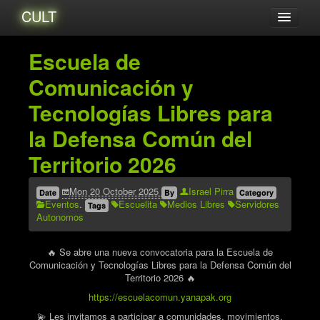
CULT
Acerca de...
Escuela de
Amigxs
Comunicación y
Audio
Tecnologías Libres para
Blog
la Defensa Común del
Catalogo
Territorio 2026
Eventos
Tutoriales
Mon 20 October 2025
Israel Pirra
Date
By
Category
Eventos
.
Escuelita
Medios Libres
Servidores
Tags
Videos
Autonomos
Zines
🔥 Se abre una nueva convocatoria para la Escuela de
Archives
Comunicación y Tecnologías Libres para la Defensa Común del
Territorio 2026 🔥
https://escuelacomun.yanapak.org
💫 Les invitamos a participar a comunidades, movimientos,