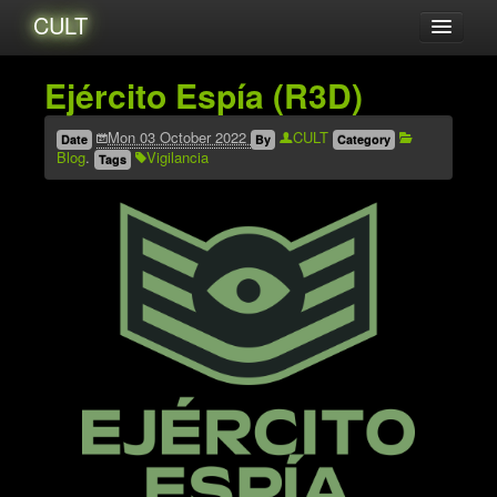
CULT
Acerca de...
Ejército Espía (R3D)
Amigxs
Mon 03 October 2022
CULT
Audio
Date
By
Category
Blog
.
Vigilancia
Tags
Blog
Catalogo
Eventos
Tutoriales
Videos
Zines
Archives