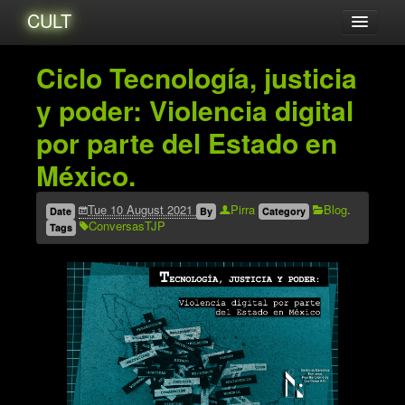
CULT
Acerca de...
Ciclo Tecnología, justicia
Amigxs
y poder: Violencia digital
Audio
por parte del Estado en
Blog
México.
Catalogo
Eventos
Tue 10 August 2021
Pirra
Blog
.
Date
By
Category
ConversasTJP
Tags
Tutoriales
Videos
Zines
Archives