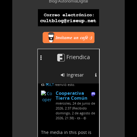
Blog/AutonomiaDigital