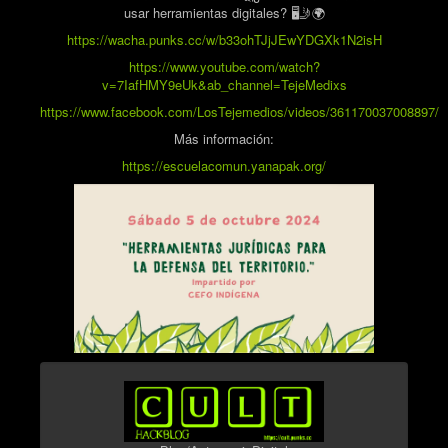
usar herramientas digitales? 🖥️🤳🌍
https://wacha.punks.cc/w/b33ohTJjJEwYDGXk1N2isH
https://www.youtube.com/watch?
v=7IafHMY9eUk&ab_channel=TejeMedixs
https://www.facebook.com/LosTejemedios/videos/361170037008897/
Más información:
https://escuelacomun.yanapak.org/