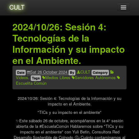
CULT
Acerca de...
2024/10/26: Sesión 4:
Amigxs
Tecnologías de la
Audio
Información y su impacto
Blog
en el Ambiente.
Catalogo
Eventos
Sat 26 October 2024
CULT
Date
By
Category
Videos
.
Medios Libres
Servidores Autónomos
Tags
Tutoriales
Escuelita Común
Videos
2024/10/26: Sesión 4: Tecnologías de la Información y su
Zines
impacto en el Ambiente.
Archives
"TICs y su impacto en el ambiente"
✨Este sábado 26 de octubre, acompáñanos en la 4° sesión
abierta de la #EscuelaComún Hablaremos sobre "TICs y su
impacto en el ambiente" con Yuli Betin, Consultora Red
Desarrollo Sostenible de Colnodo 🤔¿Cuánto contaminamos al