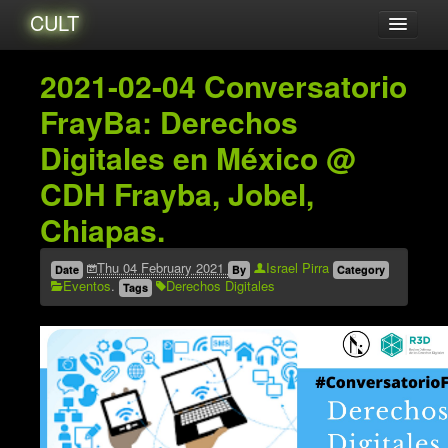
CULT
Acerca de...
2021-02-04 Conversatorio
Amigxs
FrayBa: Derechos
Audio
Digitales en México @
Blog
CDH Frayba, Jobel,
Catalogo
Chiapas.
Eventos
Tutoriales
Thu 04 February 2021
Israel Pirra
Date
By
Category
Eventos
.
Derechos Digitales
Tags
Videos
Zines
Archives