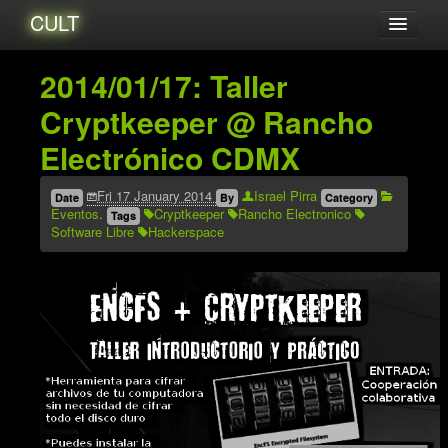
CULT
Acerca de...
2014/01/17: Taller
Amigxs
Cryptkeeper @ Rancho
Audio
Electrónico CDMX
Blog
Catalogo
Fri 17 January 2014
Israel Pirra
Date
By
Category
Eventos
.
Cryptkeeper
Rancho Electronico
Tags
Eventos
Software Libre
Hackerspace
Tutoriales
Videos
Zines
Archives